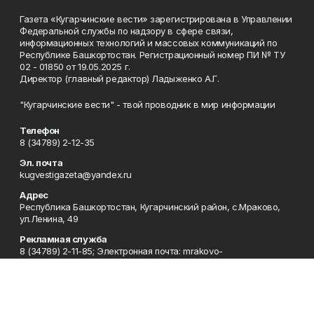
Газета «Кугарчинские вести» зарегистрирована в Управлении
Федеральной службы по надзору в сфере связи,
информационных технологий и массовых коммуникаций по
Республике Башкортостан. Регистрационный номер ПИ № ТУ
02 - 01850 от 19.05.2025 г.
Директор (главный редактор) Ладыженко А.Г.
"Кугарчинские вести" - твой проводник в мир информации
Телефон
8 (34789) 2-12-35
Эл. почта
kugvestigazeta@yandex.ru
Адрес
Республика Башкортостан, Кугарчинский район, с.Мраково,
ул.Ленина, 49
Рекламная служба
8 (34789) 2-11-85; Электронная почта: mrakovo-
reklama@rambler.ru
Сотрудничество
8 (34789) 2-11-85; Электронная почта: mrakovo-
reklama@rambler.ru