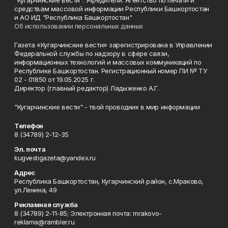
"Кугарчинские вести". Учредители: Агентство по печати и
средствам массовой информации Республики Башкортостан
и АО ИД "Республика Башкортостан"
Об использовании персональных данных
Газета «Кугарчинские вести» зарегистрирована в Управлении
Федеральной службы по надзору в сфере связи,
информационных технологий и массовых коммуникаций по
Республике Башкортостан. Регистрационный номер ПИ № ТУ
02 - 01850 от 19.05.2025 г.
Директор (главный редактор) Ладыженко А.Г.
"Кугарчинские вести" - твой проводник в мир информации
Телефон
8 (34789) 2-12-35
Эл. почта
kugvestigazeta@yandex.ru
Адрес
Республика Башкортостан, Кугарчинский район, с.Мраково,
ул.Ленина, 49
Рекламная служба
8 (34789) 2-11-85; Электронная почта: mrakovo-
reklama@rambler.ru