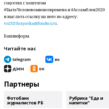
соцсетях с хештегом
#БытьЧеловекомвовсевремена и #Ассамблея2020
и выслать ссылку на него по адресу:
vo2020zayavka@fondsci.ru
.
Башинформ.
Читайте нас
Партнеры
Фотобанк
Рубрика "Еда и
журналистов РБ
напитки"