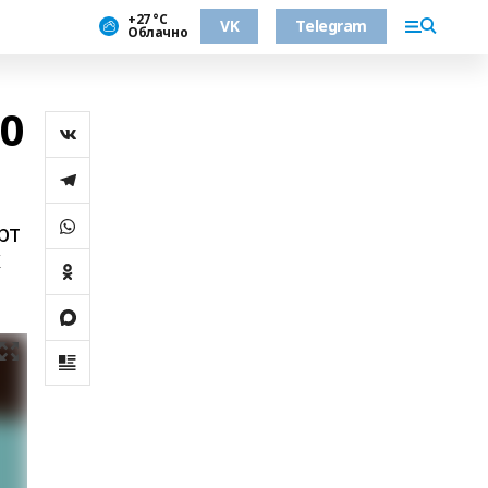
+27 °С
VK
Telegram
Облачно
0
рт
х