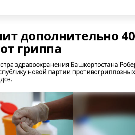
ит дополнительно 40
 от гриппа
тра здравоохранения Башкортостана Робе
еспублику новой партии противогриппозны
доз.