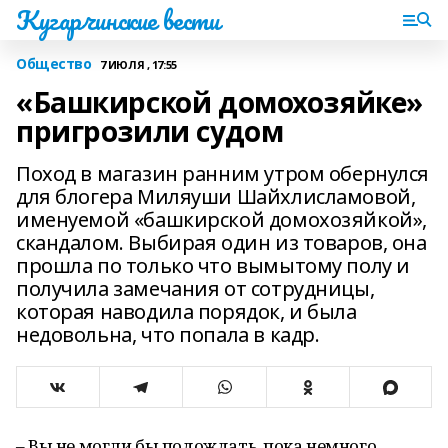
Кугарчинские вести
Общество
7 ИЮЛЯ , 17:55
«Башкирской домохозяйке»
пригрозили судом
Поход в магазин ранним утром обернулся
для блогера Миляуши Шайхлисламовой,
именуемой «башкирской домохозяйкой»,
скандалом. Выбирая один из товаров, она
прошла по только что вымытому полу и
получила замечания от сотрудницы,
которая наводила порядок, и была
недовольна, что попала в кадр.
– Вы не могли бы подождать, пока немного