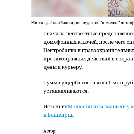
Житель района Башкирии неудачно "поменял" домо
Сначала неизвестные представили
домофонных ключей, после чего сп
Центробанка и правоохранительны
противоправных действий и сохран
деньги курьеру.
Сумма ущерба составила 1 млн руб
устанавливаются.
Источник
Мошенники выманили у ж
и Башкирии
Автор: