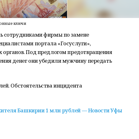
фонные ключи
сь сотрудниками фирмы по замене
ециалистами портала «Госуслуги»,
х органов. Под предлогом предотвращения
ения денег они убедили мужчину передать
лей. Обстоятельства инцидента
ителя Башкирии 1 млн рублей — Новости Уфы