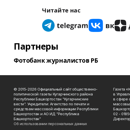
Читайте нас
Партнеры
Фотобанк журналистов РБ
© 2015-2026 Официальный сайт общественно-
Газета «
политической газеты Кугарчинского района
в Управл
Республики Башкортостан "Кугарчинские
в сфере 
вести". Учредители: Агентство по печати и
массовых
средствам массовой информации Республики
Башкорто
Башкортостан и АО ИД "Республика
02 - 0185
Башкортостан"
Директор
Об использовании персональных данных