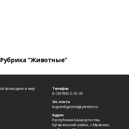
Рубрика "Животные"
вой проводник в мир
Телефон
8 (34789) 2-12-35
Эл. почта
kugvestigazeta@yandex.ru
Адрес
Республика Башкортостан,
Кугарчинский район, с.Мраково,