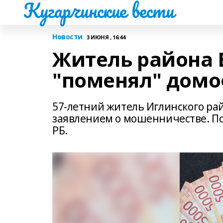
Кугарчинские вести
Новости
3 ИЮНЯ , 16:44
Житель района
"поменял" дом
57-летний житель Иглинского ра
заявлением о мошенничестве. По
РБ.