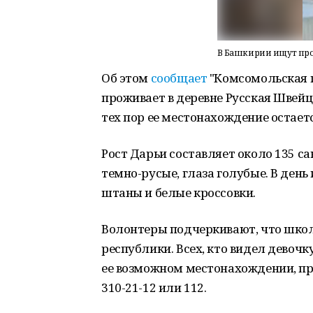
В Башкирии ищут про
Об этом
сообщает
"Комсомольская п
проживает в деревне Русская Швейца
тех пор ее местонахождение остает
Рост Дарьи составляет около 135 с
темно-русые, глаза голубые. В день
штаны и белые кроссовки.
Волонтеры подчеркивают, что шко
республики. Всех, кто видел девоч
ее возможном местонахождении, про
310-21-12 или 112.