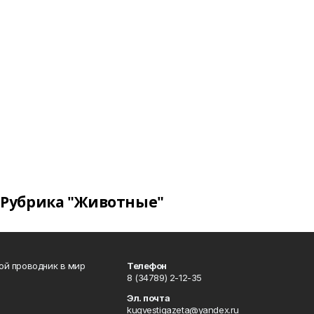
Рубрика "Животные"
вой проводник в мир
Телефон
8 (34789) 2-12-35
Эл. почта
kugvestigazeta@yandex.ru