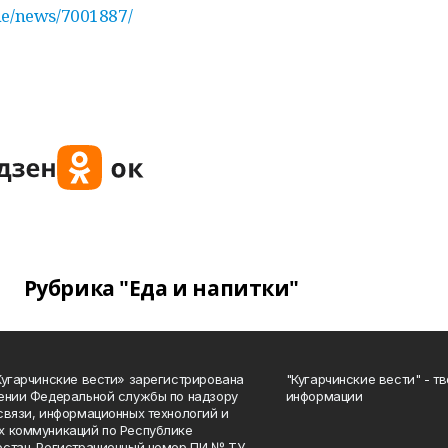
ine/news/7001887/
Рубрика "Еда и напитки"
Кугарчинские вести» зарегистрирована
"Кугарчинские вести" - т
ении Федеральной службы по надзору
информации
связи, информационных технологий и
 коммуникаций по Республике
стан. Регистрационный номер ПИ № ТУ