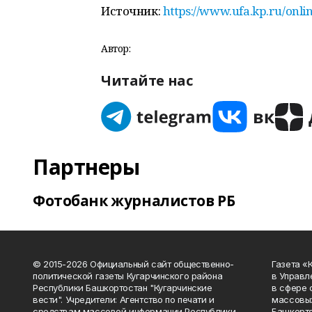
Источник:
https://www.ufa.kp.ru/onl
Автор:
Читайте нас
Партнеры
Фотобанк журналистов РБ
© 2015-2026 Официальный сайт общественно-
Газета «
политической газеты Кугарчинского района
в Управл
Республики Башкортостан "Кугарчинские
в сфере 
вести". Учредители: Агентство по печати и
массовых
средствам массовой информации Республики
Башкорто