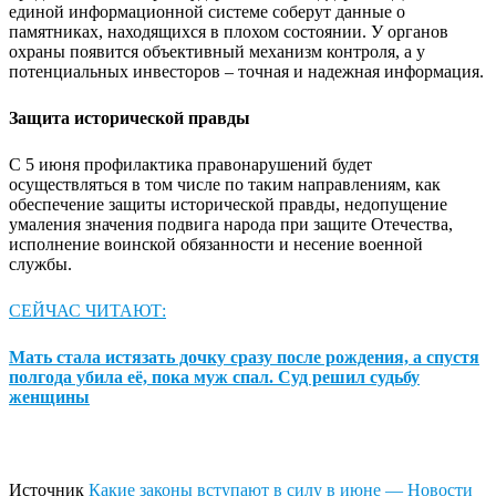
единой информационной системе соберут данные о
памятниках, находящихся в плохом состоянии. У органов
охраны появится объективный механизм контроля, а у
потенциальных инвесторов – точная и надежная информация.
Защита исторической правды
С 5 июня профилактика правонарушений будет
осуществляться в том числе по таким направлениям, как
обеспечение защиты исторической правды, недопущение
умаления значения подвига народа при защите Отечества,
исполнение воинской обязанности и несение военной
службы.
СЕЙЧАС ЧИТАЮТ:
Мать стала истязать дочку сразу после рождения, а спустя
полгода убила её, пока муж спал. Суд решил судьбу
женщины
Источник
Какие законы вступают в силу в июне — Новости