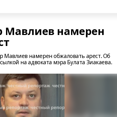
р Мавлиев намерен
ст
 Мавлиев намерен обжаловать арест. Об
ссылкой на адвоката мэра Булата Зиакаева.