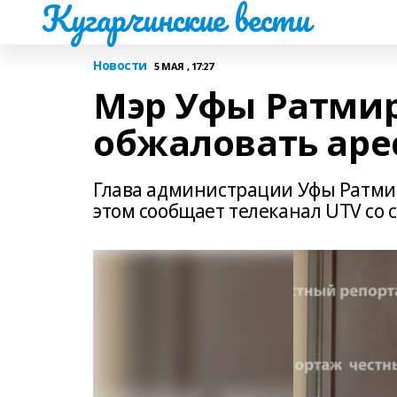
Кугарчинские вести
Новости
5 МАЯ , 17:27
Мэр Уфы Ратми
обжаловать аре
Глава администрации Уфы Ратмир
этом сообщает телеканал UTV со 