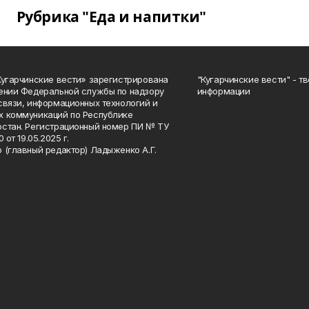
Рубрика "Еда и напитки"
Кугарчинские вести» зарегистрирована
"Кугарчинские вести" - т
ении Федеральной службы по надзору
информации
связи, информационных технологий и
 коммуникаций по Республике
стан. Регистрационный номер ПИ № ТУ
0 от 19.05.2025 г.
 (главный редактор) Ладыженко А.Г.