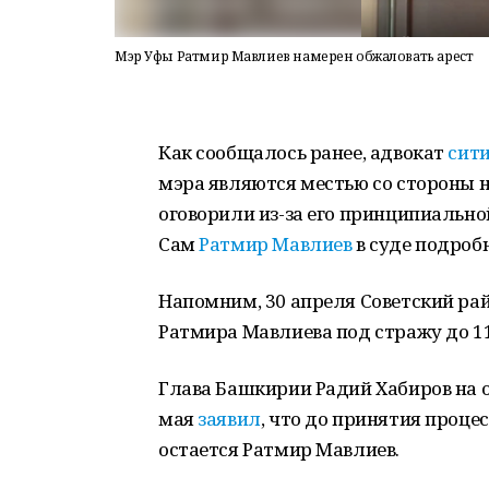
Мэр Уфы Ратмир Мавлиев намерен обжаловать арест
Как сообщалось ранее, адвокат
сит
мэра являются местью со стороны 
оговорили из-за его принципиально
Сам
Ратмир Мавлиев
в суде подроб
Напомним, 30 апреля Советский ра
Ратмира Мавлиева под стражу до 1
Глава Башкирии Радий Хабиров на о
мая
заявил
, что до принятия проце
остается Ратмир Мавлиев.