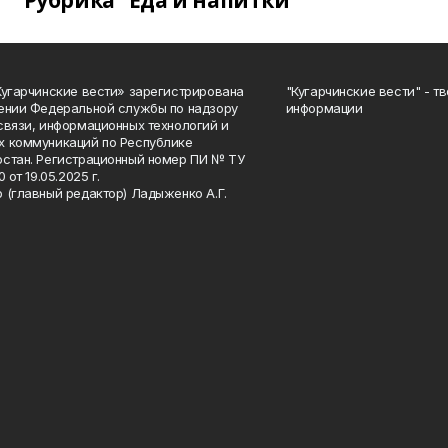
Рубрика "Еда и напитки"
Кугарчинские вести» зарегистрирована
"Кугарчинские вести" - т
ении Федеральной службы по надзору
информации
связи, информационных технологий и
 коммуникаций по Республике
стан. Регистрационный номер ПИ № ТУ
0 от 19.05.2025 г.
 (главный редактор) Ладыженко А.Г.