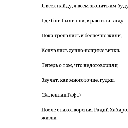
Я всех найду, я всем звонить им буду
Где б ни были они, в раю или в аду.
Пока трепались и беспечно жили,
Кончались денно-нощные витки.
Теперь о том, что недоговорили,
Звучат, как многоточие, гудки.
(Валентин Гафт)
После стихотворения Радий Хабиров 
жизни.