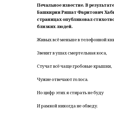
Печальное известие. В результат
Башкирии Ришат Фаритович Хабир
страницах опубликовал стихотво
близких людей.
Живых всё меньше в телефонной кн
Звенит в ушах смертельная коса,
Стучат всё чаще гробовые крышки,
Чужие отвечают голоса.
Но цифр этих я стирать не буду
И рамкой никогда не обведу.