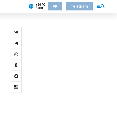
+29 °С
VK
Telegram
Ясно