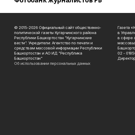
Фотобанк журналистов РБ
© 2015-2026 Официальный сайт общественно-
Газета «
политической газеты Кугарчинского района
в Управл
Республики Башкортостан "Кугарчинские
в сфере 
вести". Учредители: Агентство по печати и
массовых
средствам массовой информации Республики
Башкорто
Башкортостан и АО ИД "Республика
02 - 0185
Башкортостан"
Директор
Об использовании персональных данных