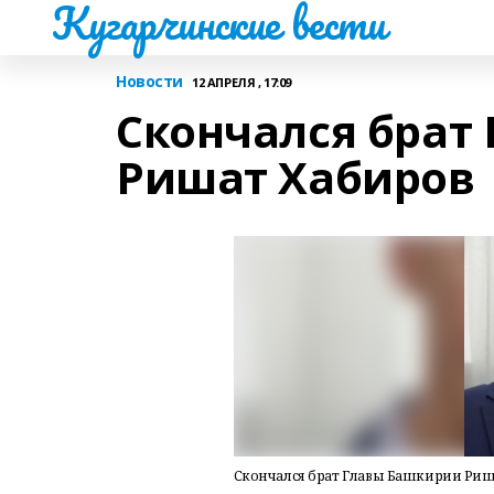
Кугарчинские вести
Новости
12 АПРЕЛЯ , 17:09
Скончался брат
Ришат Хабиров
Скончался брат Главы Башкирии Риш