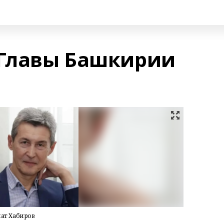
 Главы Башкирии
ат Хабиров