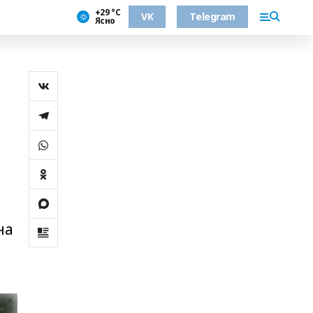
+29 °С
VK
Telegram
Ясно
на