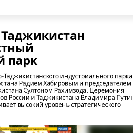
 Таджикистан
стный
й парк
о-Таджикистанского индустриального парка
остана Радием Хабировым и председателем
кистана Султоном Рахимзода. Церемония
ов России и Таджикистана Владимира Пути
ивает высокий уровень стратегического