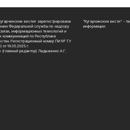
Кугарчинские вести» зарегистрирована
"Кугарчинские вести" - т
ении Федеральной службы по надзору
информации
связи, информационных технологий и
 коммуникаций по Республике
стан. Регистрационный номер ПИ № ТУ
0 от 19.05.2025 г.
 (главный редактор) Ладыженко А.Г.