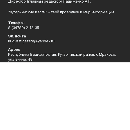
Директор (главный редактор) Ладыженко А.Г.
"Кугарчинские вести" - твой проводник в мир информации
Телефон
8 (34789) 2-12-35
Эл. почта
kugvestigazeta@yandex.ru
Адрес
Республика Башкортостан, Кугарчинский район, с.Мраково,
ул.Ленина, 49
Рекламная служба
8 (34789) 2-11-85; Электронная почта: mrakovo-
reklama@rambler.ru
Сотрудничество
8 (34789) 2-11-85; Электронная почта: mrakovo-
reklama@rambler.ru
Отдел кадров
8 (34789) 2-11-77