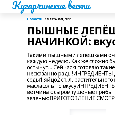
Кугарчинские вести
Новости
5 МАРТА 2021, 08:30
ПЫШНЫЕ ЛЕПЁШ
НАЧИНКОЙ: вкус
Такими пышными лепешками очен
каждую неделю. Как же сложно бы
остынут… Сейчас я готовлю такие
несказанно рады!ИНГРЕДИЕНТЫ ДЛ
соды1 яйцо2 ст. л. растительного
масласоль по вкусуИНГРЕДИЕНТЫ
ветчина с сыромтушеные грибыт
зеленьюПРИГОТОВЛЕНИЕ СМОТР