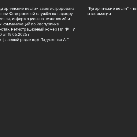
Кугарчинские вести» зарегистрирована
"Кугарчинские вести" - т
ении Федеральной службы по надзору
информации
связи, информационных технологий и
 коммуникаций по Республике
стан. Регистрационный номер ПИ № ТУ
0 от 19.05.2025 г.
 (главный редактор) Ладыженко А.Г.