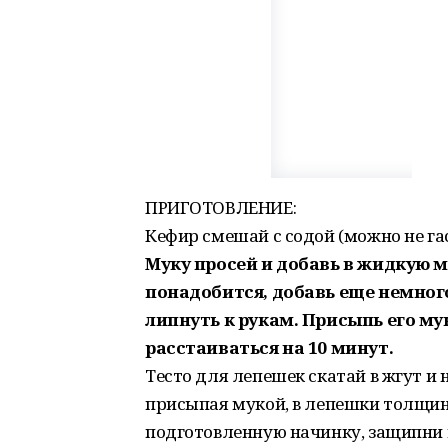
ПРИГОТОВЛЕНИЕ:
Кефир смешай с содой (можно не гас
Муку просей и добавь в жидкую м
понадобится, добавь еще немного
липнуть к рукам. Присыпь его му
расстаиваться на 10 минут.
Тесто для лепешек скатай в жгут и 
присыпая мукой, в лепешки толщин
подготовленную начинку, защипни 