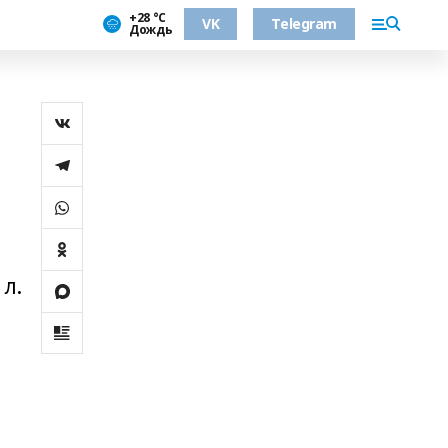
+28 °С
VK
Telegram
Дождь
л.