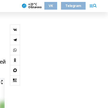
+23 °С
VK
Telegram
Облачно
рей