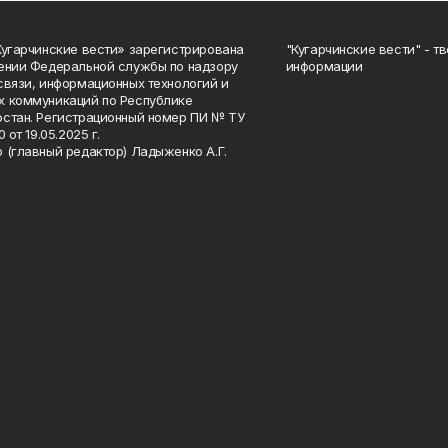
Кугарчинские вести» зарегистрирована
"Кугарчинские вести" - т
ении Федеральной службы по надзору
информации
связи, информационных технологий и
 коммуникаций по Республике
стан. Регистрационный номер ПИ № ТУ
0 от 19.05.2025 г.
 (главный редактор) Ладыженко А.Г.