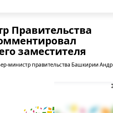
р Правительства
омментировал
его заместителя
мьер-министр правительства Башкирии Анд