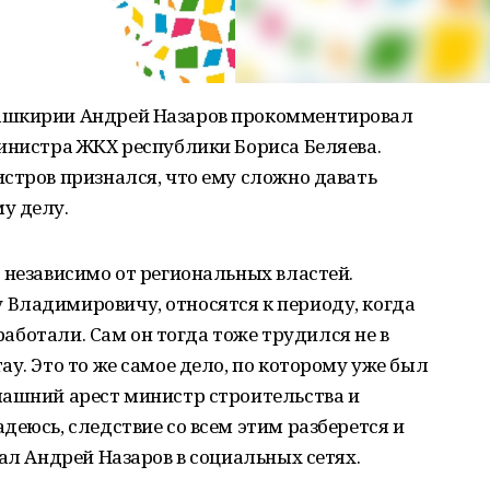
ашкирии Андрей Назаров прокомментировал
инистра ЖКХ республики Бориса Беляева.
стров признался, что ему сложно давать
у делу.
 независимо от региональных властей.
Владимировичу, относятся к периоду, когда
 работали. Сам он тогда тоже трудился не в
у. Это то же самое дело, по которому уже был
ашний арест министр строительства и
деюсь, следствие со всем этим разберется и
ал Андрей Назаров в социальных сетях.