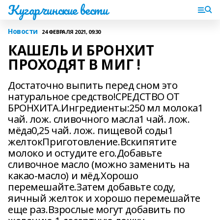
Кугарчинские вести
Новости
24 ФЕВРАЛЯ 2021, 09:30
КАШЕЛЬ И БРОНХИТ
ПРОХОДЯТ В МИГ !
Достаточно выпить перед сном это
натуральное средство!СРЕДСТВО ОТ
БРОНХИТА.Ингредиенты:250 мл молока1
чай. лож. сливочного масла1 чай. лож.
мёда0,25 чай. лож. пищевой соды1
желтокПриготовление.Вскипятите
молоко и остудите его.Добавьте
сливочное масло (можно заменить на
какао-масло) и мёд.Хорошо
перемешайте.Затем добавьте соду,
яичный желток и хорошо перемешайте
еще раз.Взрослые могут добавить по