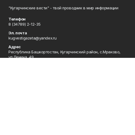
"Кугарчинские вести" - твой проводник в мир информации
Телефон
8 (34789) 2-12-35
Эл. почта
kugvestigazeta@yandex.ru
Адрес
Республика Башкортостан, Кугарчинский район, с.Мраково,
ул.Ленина, 49
Рекламная служба
8 (34789) 2-11-85; Электронная почта: mrakovo-
reklama@rambler.ru
Сотрудничество
8 (34789) 2-11-85; Электронная почта: mrakovo-
reklama@rambler.ru
Отдел кадров
8 (34789) 2-11-77