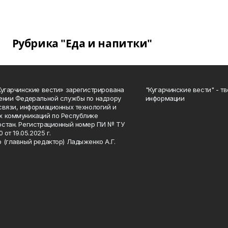
Рубрика "Еда и напитки"
Кугарчинские вести» зарегистрирована
"Кугарчинские вести" - т
ении Федеральной службы по надзору
информации
связи, информационных технологий и
 коммуникаций по Республике
стан. Регистрационный номер ПИ № ТУ
0 от 19.05.2025 г.
 (главный редактор) Ладыженко А.Г.