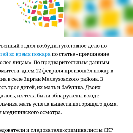
енный отдел возбудил уголовное дело по
тей во время пожара
по статье «причинение
более лицам». По предварительным данным
омитета, днем 12 февраля произошёл пожар в
а в селе Зирган Мелеузовского района. В
сь трое детей, их мать и бабушка. Двоих
алось, их тела были обнаружены в ходе
льчика мать успела вынести из горящего дома.
я медицинского осмотра.
ледователи и следователи-криминалисты СКР