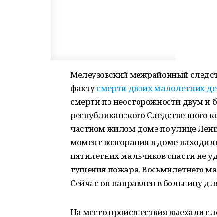
Мелеузовский межрайонный следств
факту
смерти двоих малолетних де
смерти по неосторожности двум и 
республиканского Следственного к
частном жилом доме по улице Ленин
момент возгорания в доме находило
пятилетних мальчиков спасти не уд
тушения пожара. Восьмилетнего ма
Сейчас он направлен в больницу дл
На место происшествия выехали с