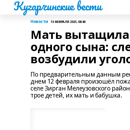
Кугарчинские вести
Новости
13 ФЕВРАЛЯ 2021, 08:40
Мать вытащила 
одного сына: с
возбудили угол
По предварительным данным рес
днем 12 февраля произошёл пожа
селе Зирган Мелеузовского район
трое детей, их мать и бабушка.