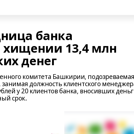
дница банка
в хищении 13,4 млн
ких денег
енного комитета Башкирии, подозреваемая
а, занимая должность клиентского менеджер
ублей у 20 клиентов банка, вносивших день
ный срок.