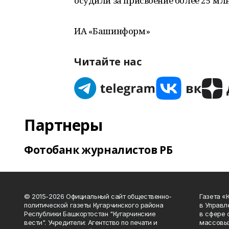
осудили за присвоение более 25 млн
ИА «Башинформ»
Читайте нас
Партнеры
Фотобанк журналистов РБ
© 2015-2026 Официальный сайт общественно-
Газета «
политической газеты Кугарчинского района
в Управл
Республики Башкортостан "Кугарчинские
в сфере 
вести". Учредители: Агентство по печати и
массовых