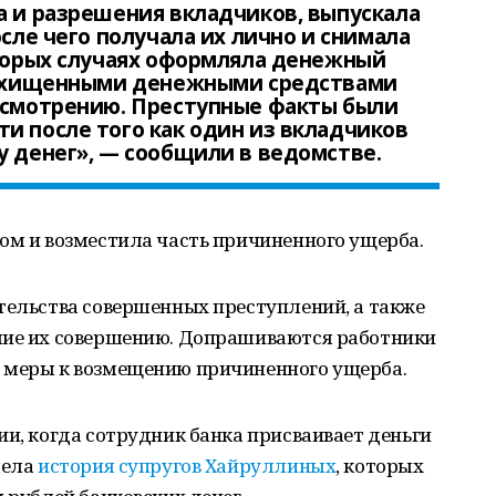
а и разрешения вкладчиков, выпускала
осле чего получала их лично и снимала
оторых случаях оформляла денежный
 Похищенными денежными средствами
 усмотрению. Преступные факты были
и после того как один из вкладчиков
у денег», — сообщили в ведомстве.
ом и возместила часть причиненного ущерба.
тельства совершенных преступлений, а также
шие их совершению. Допрашиваются работники
 меры к возмещению причиненного ущерба.
ии, когда сотрудник банка присваивает деньги
мела
история супругов Хайруллиных
, которых