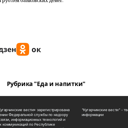
 рублей банковских денег.
Рубрика "Еда и напитки"
Кугарчинские вести» зарегистрирована
"Кугарчинские вести" - т
ении Федеральной службы по надзору
информации
связи, информационных технологий и
 коммуникаций по Республике