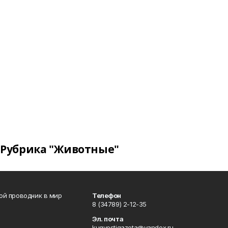
Рубрика "Животные"
вой проводник в мир
Телефон
8 (34789) 2-12-35
Эл. почта
kugvestigazeta@yandex.ru