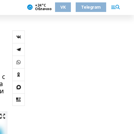
+24 °С
VK
Telegram
Облачно
 с
а
ги