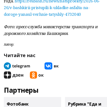
года.
https://resbash.ru/news/natsproekty/2026-06-
26/v-bashkirii-pristupili-k-ukladke-asfalta-na-
doroge-yanaul-verhnie-tatyshly-4732040
Фото: пресс-служба министерства транспорта и
дорожного хозяйства Башкирии.
Автор:
Читайте нас
Партнеры
Фотобанк
Рубрика "Еда и