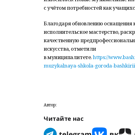
с учётом потребностей как учащихс
Благодаря обновлению оснащения 
исполнительское мастерство, раскр
качественную предпрофессиональну
искусства, отметили
в муниципалитете.
https://www.bash
muzykalnaya-shkola-goroda-bashkirii
Автор:
Читайте нас