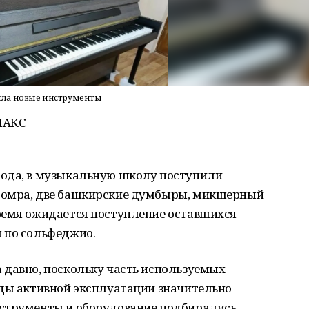
ила новые инструменты
МАКС
рода, в музыкальную школу поступили
домра, две башкирские думбыры, микшерный
ремя ожидается поступление оставшихся
 по сольфеджио.
 давно, поскольку часть используемых
оды активной эксплуатации значительно
нструменты и оборудование подбирались