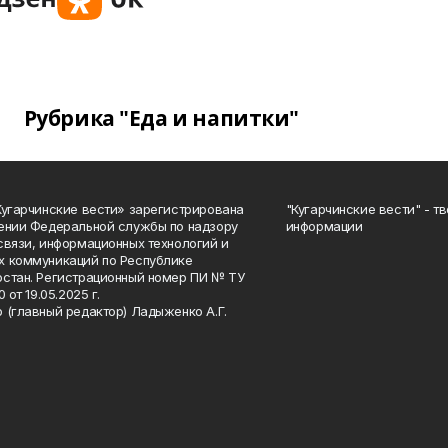
Рубрика "Еда и напитки"
Кугарчинские вести» зарегистрирована
"Кугарчинские вести" - т
ении Федеральной службы по надзору
информации
связи, информационных технологий и
 коммуникаций по Республике
стан. Регистрационный номер ПИ № ТУ
0 от 19.05.2025 г.
 (главный редактор) Ладыженко А.Г.