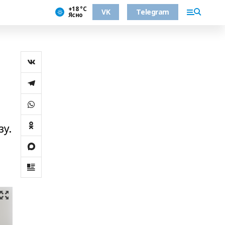
+18 °С
VK
Telegram
Ясно
зу.