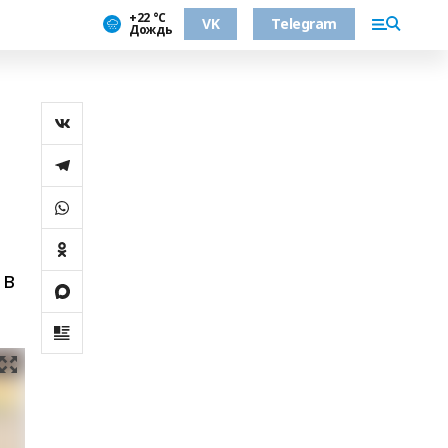
+22 °С
VK
Telegram
Дождь
 в