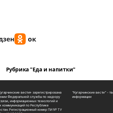
Рубрика "Еда и напитки"
Кугарчинские вести» зарегистрирована
"Кугарчинские вести" - т
ении Федеральной службы по надзору
информации
связи, информационных технологий и
 коммуникаций по Республике
стан. Регистрационный номер ПИ № ТУ