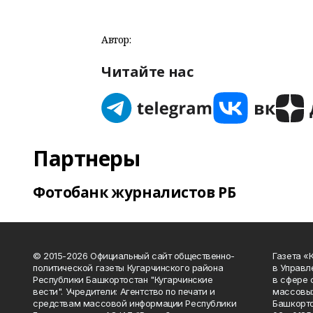
Автор:
Читайте нас
Партнеры
Фотобанк журналистов РБ
© 2015-2026 Официальный сайт общественно-
Газета «
политической газеты Кугарчинского района
в Управл
Республики Башкортостан "Кугарчинские
в сфере 
вести". Учредители: Агентство по печати и
массовых
средствам массовой информации Республики
Башкорто