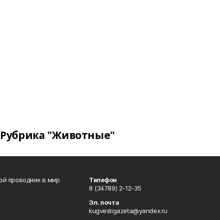
Рубрика "Животные"
вой проводник в мир
Телефон
8 (34789) 2-12-35
Эл. почта
kugvestigazeta@yandex.ru