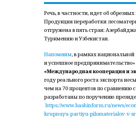
Речь, в частности, идет об обрезных
Продукция переработки лесоматери
отгружена в пять стран: Азербайдж
Туркмению и Узбекистан.
Напомним
, в рамках национально
и успешное предпринимательство»
«Международная кооперация и э
году реального роста экспорта нес
чем на 70 процентов по сравнению 
разработаны по поручению презид
https://www.bashinform.ru/news/econ
krupnuyu-partiyu-pilomaterialov-v-s