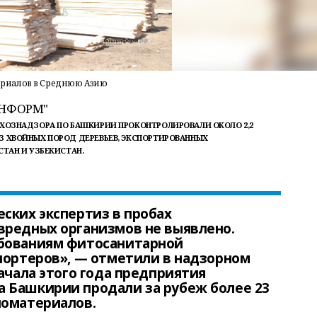
риалов в Среднюю Азию
ИНФОРМ"
ЬХОЗНАДЗОРА ПО БАШКИРИИ ПРОКОНТРОЛИРОВАЛИ ОКОЛО 2,2
З ХВОЙНЫХ ПОРОД ДЕРЕВЬЕВ, ЭКСПОРТИРОВАННЫХ
СТАН И УЗБЕКИСТАН.
ских экспертиз в пробах
вредных организмов не выявлено.
ебованиям фитосанитарной
портеров», — отметили в надзорном
ачала этого года предприятия
 Башкирии продали за рубеж более 23
ломатериалов.