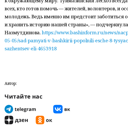
к окружающему миру. Туймазинский лесхоз всегда
всех, кто готов помочь — жителей, волонтеров, и о
молодежь. Ведь именно им предстоит заботиться 
и хранить историю нашей страны», — подчеркнула
Назмутдинова.
https://www.bashinform.ru/news/nacp
05-05/sad-pamyati-v-bashkirii-popolnili-esche-8-tysya
sazhentsev-eli-4653918
Автор:
Читайте нас