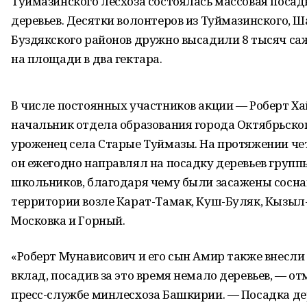
Туймазинского лесхоза состоялась массовая посад
деревьев. Десятки волонтеров из Туймазинского, Ш
Буздякского районов дружно высадили 8 тысяч са
на площади в два гектара.
В числе постоянных участников акции — Роберт Ха
начальник отдела образования города Октябрьског
уроженец села Старые Туймазы. На протяжении че
он ежегодно направлял на посадку деревьев групп
школьников, благодаря чему были засажены сосн
территории возле Карат-Тамак, Куш-Буляк, Кызыл
Московка и Горный.
«Роберт Мунависович и его сын Амир также внесл
вклад, посадив за это время немало деревьев, — от
пресс-службе минлесхоза Башкирии. — Посадка де