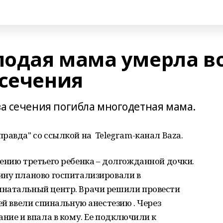
одая мама умерла в
 сечения
ва сечения погибла многодетная мама.
равда" со ссылкой на Telegram-канал Baza.
ению третьего ребенка – долгожданной дочки.
ину планово госпитализировали в
инатальный центр. Врачи решили провести
ей ввели спинальную анестезию . Через
ание и впала в кому. Ее подключили к