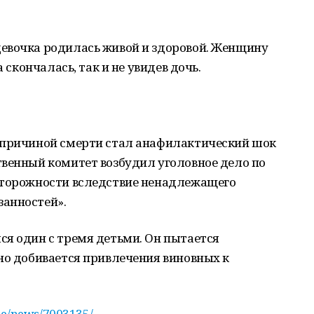
евочка родилась живой и здоровой. Женщину
а скончалась, так и не увидев дочь.
 причиной смерти стал анафилактический шок
твенный комитет возбудил уголовное дело по
сторожности вследствие ненадлежащего
анностей».
ся один с тремя детьми. Он пытается
но добивается привлечения виновных к
ine/news/7003135/