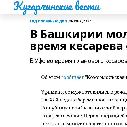
Кугарчинские вести
Год полезных дел
3 ИЮНЯ , 14:50
В Башкирии мол
время кесарева
В Уфе во время планового кесаре
Об этом
сообщает
"Комсомольская п
Уфимка и ее муж готовились к рожд
На 38-й неделе беременности женщ
Республиканский клинический пер
кесарево сечение. Перед операцией 
несколько минут она потеряла созн