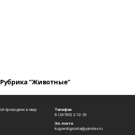
Рубрика "Животные"
вой проводник в мир
Телефон
8 (34789) 2-12-35
Эл. почта
kugvestigazeta@yandex.ru