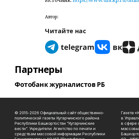
Автор:
Читайте нас
Партнеры
Фотобанк журналистов РБ
© 2015-2026 Официальный сайт общественно-
Газета «
политической газеты Кугарчинского района
в Управл
Республики Башкортостан "Кугарчинские
в сфере 
вести". Учредители: Агентство по печати и
массовых
средствам массовой информации Республики
Башкорто