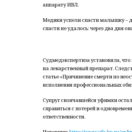
аппарату ИВЛ.
Медики успели спасти малышку – д
спасти не удалось: через два дня он
Судмедэкспертиза установила, что
на лекарственный препарат. Следс
статье «Причинение смерти по нео
исполнения профессиональных обяз
Супруг скончавшейся уфимки остал
справиться с потерей и одновремен
ответственности.
Источник:
https://www.ufa.kp.ru/onl