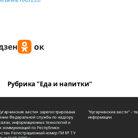
Рубрика "Еда и напитки"
Кугарчинские вести» зарегистрирована
"Кугарчинские вести" - т
ении Федеральной службы по надзору
информации
связи, информационных технологий и
 коммуникаций по Республике
стан. Регистрационный номер ПИ № ТУ