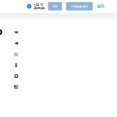
+22 °С
VK
Telegram
Дождь
о