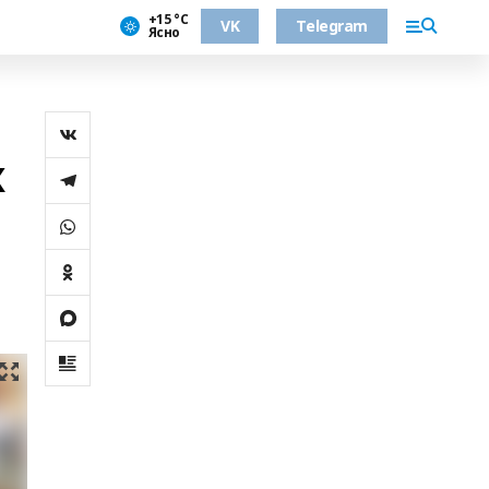
+15 °С
VK
Telegram
Ясно
х