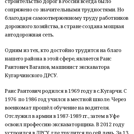
строительство дорог в России всегда было
сопряжено со значительными трудностями. Но
благодаря самоотверженному труду работников
дорожного хозяйства, в стране создана мощная
автодорожная сеть.
Одним из тех, кто достойно трудится на благо
нашего района в этой сфере, является Раис
Раитович Вагапов, машинист экскаватора
Кугарчинского ДРСУ.
Раис Раитович родился в 1969 году в с.Кугарчи. С
1976 по 1986 год учился в местной школе. Через
военкомат прошёл обучение на водителя.
Отслужил в армии в 1987-1989 гг., затем в Уфе
освоил профессию экскаваторщика. В 2012 году
устроился в ДРСУ, где трудится по сей день. За 13