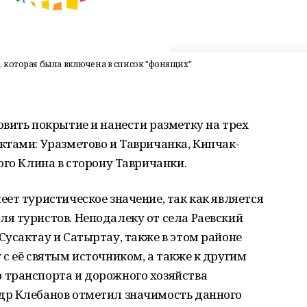
 которая была включена в список "фонящих"
вить покрытие и нанести разметку на трех
ктами: Уразметово и Тавричанка, Кипчак-
ого Клина в сторону Тавричанки.
ет туристическое значение, так как является
я туристов. Неподалеку от села Раевский
усактау и Сатыртау, также в этом районе
с её святым источником, а также к другим
транспорта и дорожного хозяйства
др Клебанов отметил значимость данного