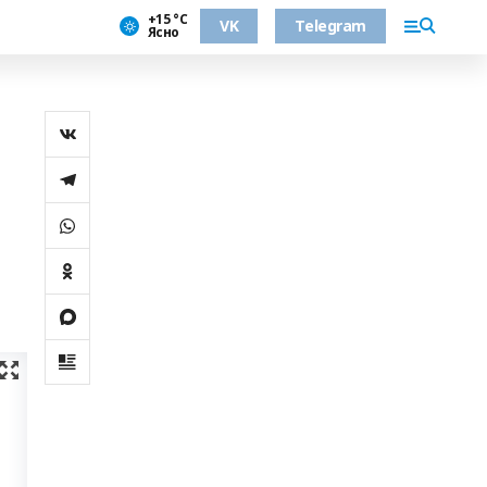
+15 °С
VK
Telegram
Ясно