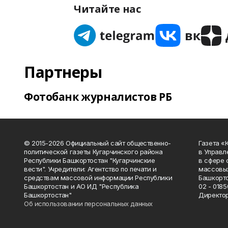
Читайте нас
Партнеры
Фотобанк журналистов РБ
© 2015-2026 Официальный сайт общественно-
Газета «
политической газеты Кугарчинского района
в Управл
Республики Башкортостан "Кугарчинские
в сфере 
вести". Учредители: Агентство по печати и
массовых
средствам массовой информации Республики
Башкорто
Башкортостан и АО ИД "Республика
02 - 0185
Башкортостан"
Директор
Об использовании персональных данных