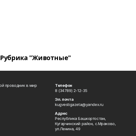
Рубрика "Животные"
вой проводник в мир
Телефон
8 (34789) 2-12-35
Эл. почта
kugvestigazeta@yandex.ru
Адрес
Республика Башкортостан,
Кугарчинский район, с.Мраково,
ул.Ленина, 49