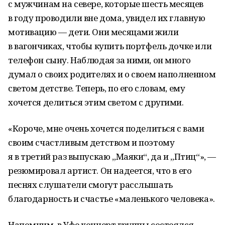
с мужчинам на севере, которые шесть месяцев
в году проводили вне дома, увидел их главную
мотивацию — дети. Они месяцами жили
в вагончиках, чтобы купить портфель дочке или
телефон сыну. Наблюдая за ними, он много
думал о своих родителях и о своем наполненном
светом детстве. Теперь, по его словам, ему
хочется делиться этим светом с другими.
«Короче, мне очень хочется поделиться с вами
своим счастливым детством и поэтому
я в третий раз выпускаю „Маяки“, да и „Птиц“», —
резюмировал артист. Он надеется, что в его
песнях слушатели смогут расслышать
благодарность и счастье «маленького человека».
Напомним, в Уфе концерт группы состоялся