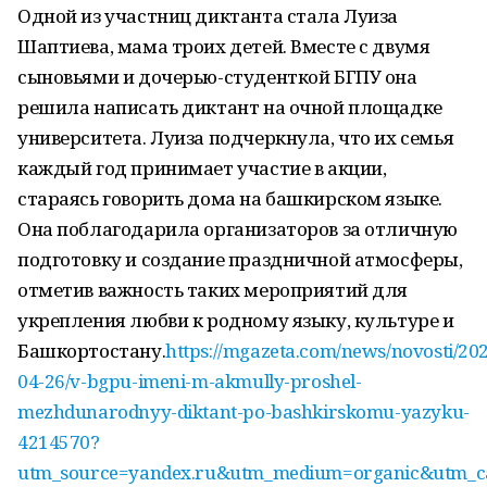
Одной из участниц диктанта стала Луиза
Шаптиева, мама троих детей. Вместе с двумя
сыновьями и дочерью-студенткой БГПУ она
решила написать диктант на очной площадке
университета. Луиза подчеркнула, что их семья
каждый год принимает участие в акции,
стараясь говорить дома на башкирском языке.
Она поблагодарила организаторов за отличную
подготовку и создание праздничной атмосферы,
отметив важность таких мероприятий для
укрепления любви к родному языку, культуре и
Башкортостану.
https://mgazeta.com/news/novosti/20
04-26/v-bgpu-imeni-m-akmully-proshel-
mezhdunarodnyy-diktant-po-bashkirskomu-yazyku-
4214570?
utm_source=yandex.ru&utm_medium=organic&utm_ca