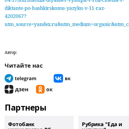
diktante-po-bashkirskomu-yazyku-v-11-raz-
4202067?
utm_source=yandex.ru&utm_medium=organic&utm_ca
Автор:
Читайте нас
Партнеры
Фотобанк
Рубрика "Еда и