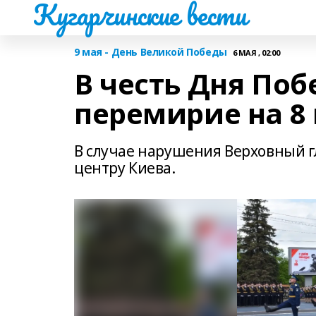
Кугарчинские вести
9 мая - День Великой Победы
6 МАЯ , 02:00
В честь Дня По
перемирие на 8 
В случае нарушения Верховный 
центру Киева.