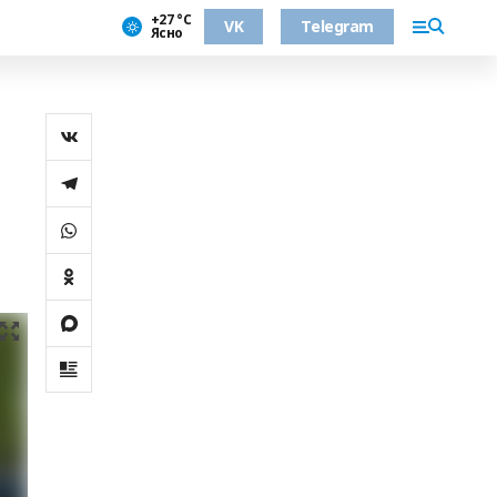
+27 °С
VK
Telegram
Ясно