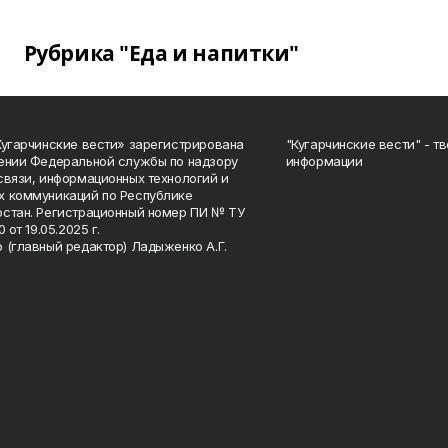
Рубрика "Еда и напитки"
Кугарчинские вести» зарегистрирована
"Кугарчинские вести" - т
ении Федеральной службы по надзору
информации
связи, информационных технологий и
 коммуникаций по Республике
стан. Регистрационный номер ПИ № ТУ
0 от 19.05.2025 г.
 (главный редактор) Ладыженко А.Г.