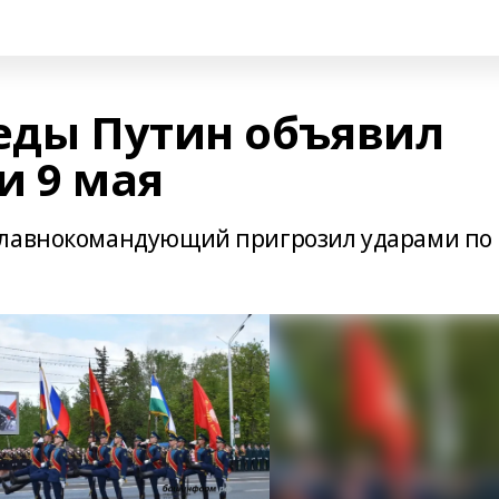
беды Путин объявил
и 9 мая
главнокомандующий пригрозил ударами по