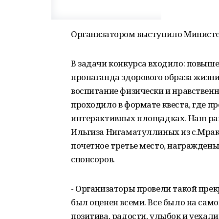
Организатором выступило Министер
В задачи конкурса входило: повыше
пропаганда здорового образа жизни
воспитание физически и нравствен
проходило в формате квеста, где п
интерактивных площадках. Наш ра
Ильгиза Нигаматуллиных из с.Мрак
почетное третье место, награжден
спонсоров.
- Организаторы провели такой прек
был оценен всеми. Все было на са
позитива, радости, улыбок и уехал