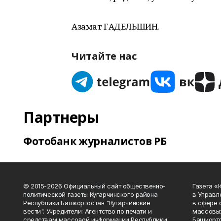
Азамат ГАДЕЛЬШИН.
Читайте нас
Партнеры
Фотобанк журналистов РБ
© 2015-2026 Официальный сайт общественно-
Газета «
политической газеты Кугарчинского района
в Управл
Республики Башкортостан "Кугарчинские
в сфере 
вести". Учредители: Агентство по печати и
массовых
средствам массовой информации Республики
Башкорто