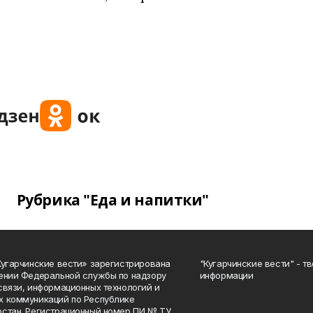
Рубрика "Еда и напитки"
Кугарчинские вести» зарегистрирована
"Кугарчинские вести" - т
ении Федеральной службы по надзору
информации
связи, информационных технологий и
 коммуникаций по Республике
стан. Регистрационный номер ПИ № ТУ