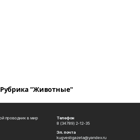
Рубрика "Животные"
вой проводник в мир
Телефон
8 (34789) 2-12-35
Эл. почта
kugvestigazeta@yandex.ru