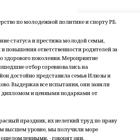
ство по молодежной политике и спорту РБ.
ние статуса и престижа молодой семьи,
 и повышения ответственности родителей за
но здорового поколения. Мероприятие
рошедшие отбор соревновались на
йон достойно представила семья Илюзы и
ово. Выдержав все испытания, они заняли
ы дипломом и ценными подарками от
расный праздник, их нелегкий труд по праву
мом высшем уровне, мы получили море
и ошеломленными, - говорят они.