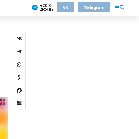
+28 °С
VK
Telegram
Дождь
о