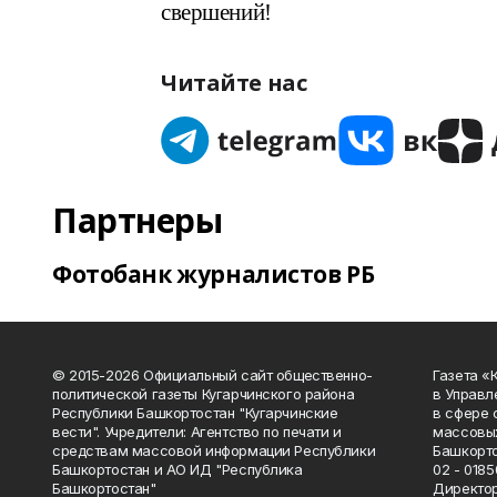
свершений!
Читайте нас
Партнеры
Фотобанк журналистов РБ
© 2015-2026 Официальный сайт общественно-
Газета «
политической газеты Кугарчинского района
в Управл
Республики Башкортостан "Кугарчинские
в сфере 
вести". Учредители: Агентство по печати и
массовых
средствам массовой информации Республики
Башкорто
Башкортостан и АО ИД "Республика
02 - 0185
Башкортостан"
Директор