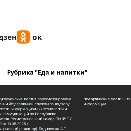
Рубрика "Еда и напитки"
Кугарчинские вести» зарегистрирована
"Кугарчинские вести" - т
ении Федеральной службы по надзору
информации
связи, информационных технологий и
 коммуникаций по Республике
стан. Регистрационный номер ПИ № ТУ
0 от 19.05.2025 г.
 (главный редактор) Ладыженко А.Г.