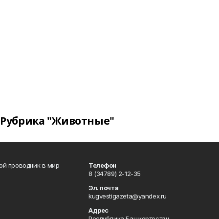
Рубрика "Животные"
вой проводник в мир
Телефон
8 (34789) 2-12-35
Эл. почта
kugvestigazeta@yandex.ru
Адрес
Республика Башкортостан,