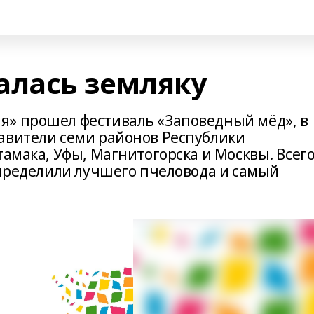
алась земляку
я» прошел фестиваль «Заповедный мёд», в
авители семи районов Республики
тамака, Уфы, Магнитогорска и Москвы. Всег
определили лучшего пчеловода и самый