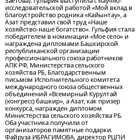
Заетова). Гульфия выступила с научно-
исследовательской работой «Мой вклад в
благоустройство родника «Кайынтау», а
Азат представил свой труд «Наше
хозяйство-наше богатство». Гульфия стала
победителем в номинации «Мое село» и
награждена дипломами Башкирской
республиканской организации
профессионального союза работников
АПК РФ, Министерства сельского
хозяйства РБ, Благодарственным
письмом Исполнительного комитета
международного союза общественных
объединений «Всемирный Курултай
(конгресс) башкир», а Азат, как призер
конкурса, награжден дипломом
Министерства сельского хозяйства РБ.
Оба участника получили от
организаторов памятные подарки.
Файруза ИБРАГИМОВА, директор РЦПИ