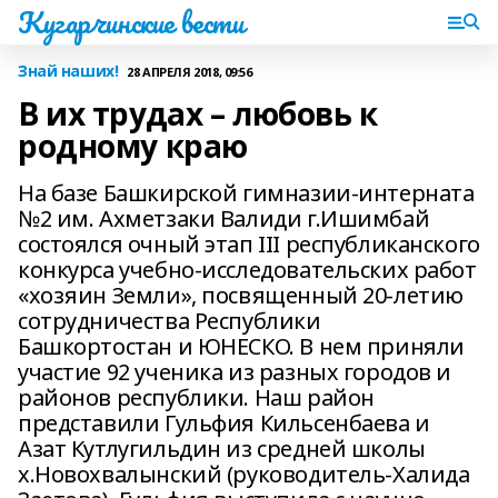
Кугарчинские вести
Знай наших!
28 АПРЕЛЯ 2018, 09:56
В их трудах – любовь к
родному краю
На базе Башкирской гимназии-интерната
№2 им. Ахметзаки Валиди г.Ишимбай
состоялся очный этап III республиканского
конкурса учебно-исследовательских работ
«хозяин Земли», посвященный 20-летию
сотрудничества Республики
Башкортостан и ЮНЕСКО. В нем приняли
участие 92 ученика из разных городов и
районов республики. Наш район
представили Гульфия Кильсенбаева и
Азат Кутлугильдин из средней школы
х.Новохвалынский (руководитель-Халида