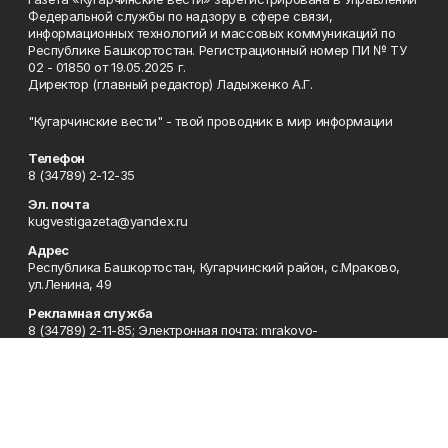
Федеральной службы по надзору в сфере связи,
информационных технологий и массовых коммуникаций по
Республике Башкортостан. Регистрационный номер ПИ № ТУ
02 - 01850 от 19.05.2025 г.
Директор (главный редактор) Ладыженко А.Г.
"Кугарчинские вести" - твой проводник в мир информации
Телефон
8 (34789) 2-12-35
Эл. почта
kugvestigazeta@yandex.ru
Адрес
Республика Башкортостан, Кугарчинский район, с.Мраково,
ул.Ленина, 49
Рекламная служба
8 (34789) 2-11-85; Электронная почта: mrakovo-
reklama@rambler.ru
Сотрудничество
8 (34789) 2-11-85; Электронная почта: mrakovo-
reklama@rambler.ru
Отдел кадров