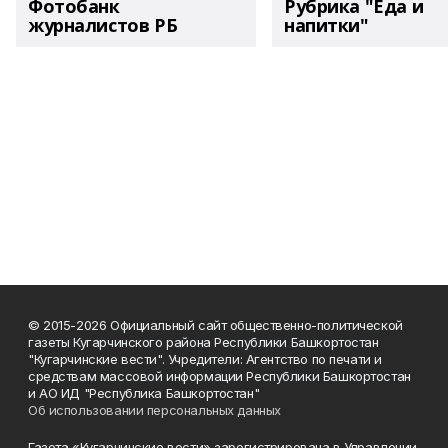
Фотобанк
Рубрика "Еда и
журналистов РБ
напитки"
© 2015-2026 Официальный сайт общественно-политической
газеты Кугарчинского района Республики Башкортостан
"Кугарчинские вести". Учредители: Агентство по печати и
средствам массовой информации Республики Башкортостан
и АО ИД "Республика Башкортостан"
Об использовании персональных данных
Газета «Кугарчинские вести» зарегистрирована в Управлении