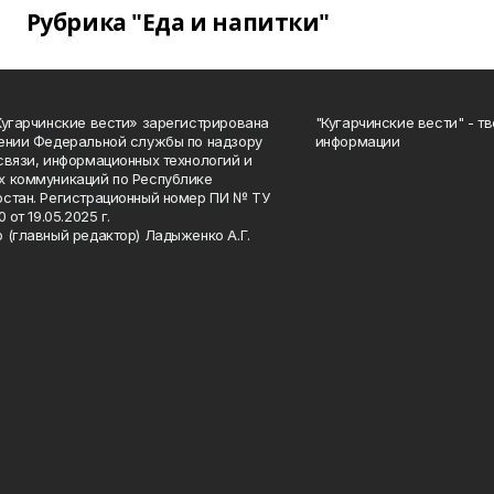
Рубрика "Еда и напитки"
Кугарчинские вести» зарегистрирована
"Кугарчинские вести" - т
ении Федеральной службы по надзору
информации
связи, информационных технологий и
 коммуникаций по Республике
стан. Регистрационный номер ПИ № ТУ
0 от 19.05.2025 г.
 (главный редактор) Ладыженко А.Г.