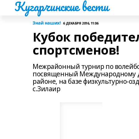
Кугарчинские вести
Знай наших!
6 ДЕКАБРЯ 2016, 11:06
Кубок победите
спортсменов!
Межрайонный турнир по волейбол
посвященный Международному д
районе, на базе физкультурно-о
с.Зилаир