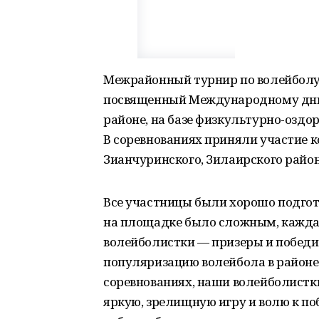
Межрайонный турнир по волейболу 
посвященный Международному дню
районе, на базе физкультурно-оздо
В соревнованиях приняли участие к
Зианчуринского, Зилаирского районо
Все участницы были хорошо подгот
на площадке было сложным, каждая 
волейболистки — призеры и победи
популяризацию волейбола в районе
соревнованиях, наши волейболистки 
яркую, зрелищную игру и волю к поб