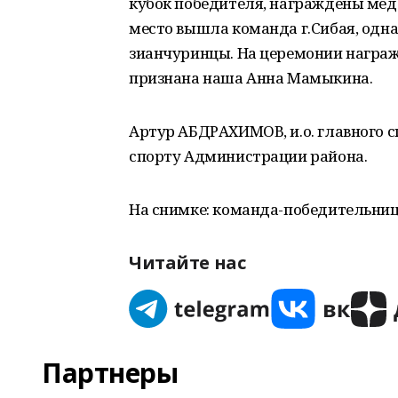
кубок победителя, награждены ме
место вышла команда г.Сибая, одна
зианчуринцы. На церемонии награ
признана наша Анна Мамыкина.
Артур АБДРАХИМОВ, и.о. главного 
спорту Администрации района.
На снимке: команда-победительниц
Читайте нас
Партнеры