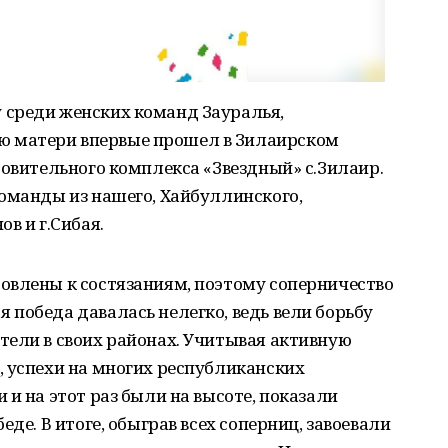
среди женских команд Зауралья,
 матери впервые прошел в Зилаирском
ровительного комплекса «Звездный» с.Зилаир.
оманды из нашего, Хайбуллинского,
в и г.Сибая.
овлены к состязаниям, поэтому соперничество
победа давалась нелегко, ведь вели борьбу
тели в своих районах. Учитывая активную
, успехи на многих республиканских
и на этот раз были на высоте, показали
еде. В итоге, обыграв всех соперниц, завоевали