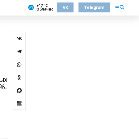
+17 °С
VK
Telegram
Облачно
ных
%.
а