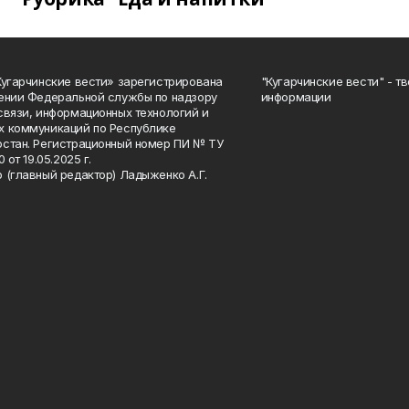
Кугарчинские вести» зарегистрирована
"Кугарчинские вести" - т
ении Федеральной службы по надзору
информации
связи, информационных технологий и
 коммуникаций по Республике
стан. Регистрационный номер ПИ № ТУ
0 от 19.05.2025 г.
 (главный редактор) Ладыженко А.Г.