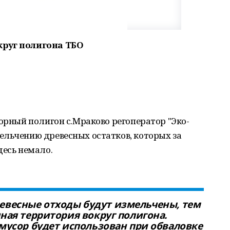
круг полигона ТБО
сорный полигон с.Мраково регоператор "Эко-
ельчению древесных остатков, которых за
десь немало.
древесные отходы будут измельчены, тем
ая территория вокруг полигона.
усор будет использован при обваловке