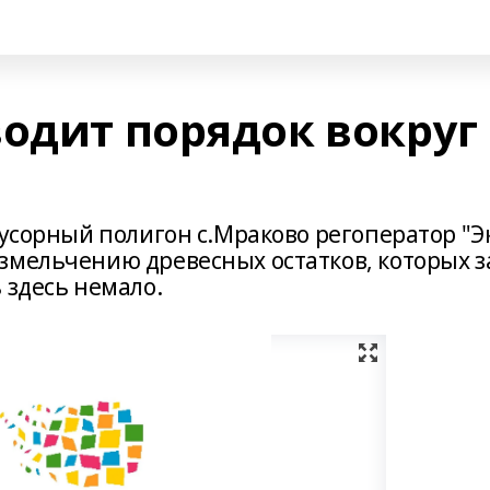
водит порядок вокруг
мусорный полигон с.Мраково регоператор "Э
змельчению древесных остатков, которых з
 здесь немало.