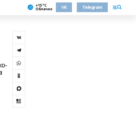
+15 °С
VK
Telegram
Облачно
ко-
а