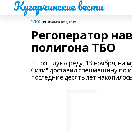
Кугарчинские вести
ЖКХ
19 НОЯБРЯ 2019, 20:20
Регоператор на
полигона ТБО
В прошлую среду, 13 ноября, на 
Сити" доставил спецмашину по и
последние десять лет накопилось