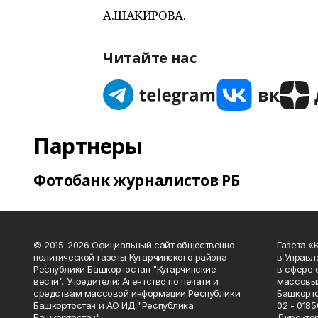
А.ШАКИРОВА.
Читайте нас
Партнеры
Фотобанк журналистов РБ
© 2015-2026 Официальный сайт общественно-
Газета «
политической газеты Кугарчинского района
в Управл
Республики Башкортостан "Кугарчинские
в сфере 
вести". Учредители: Агентство по печати и
массовых
средствам массовой информации Республики
Башкорто
Башкортостан и АО ИД "Республика
02 - 0185
Башкортостан"
Директор