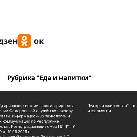
Рубрика "Еда и напитки"
Кугарчинские вести» зарегистрирована
"Кугарчинские вести" - т
ении Федеральной службы по надзору
информации
связи, информационных технологий и
 коммуникаций по Республике
стан. Регистрационный номер ПИ № ТУ
0 от 19.05.2025 г.
 (главный редактор) Ладыженко А.Г.