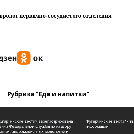
ролог первично-сосудистого отделения
Рубрика "Еда и напитки"
Кугарчинские вести» зарегистрирована
"Кугарчинские вести" - т
ении Федеральной службы по надзору
информации
связи, информационных технологий и