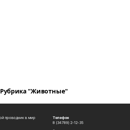
Рубрика "Животные"
вой проводник в мир
Телефон
8 (34789) 2-12-35