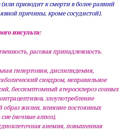
(или приводит к смерти в более ранний
 явной причины, кроме сосудистой).
ого инсульта:
твенность, расовая принадлежность.
ьная гипертония, дислипидемия,
таболический синдром, неправильное
ий, бессимптомный атеросклероз сонных
онтрацептивов, злоупотребление
й образ жизни, влияние постоянных
сне (ночные аппоэ),
идноклеточная анемия, повышенная