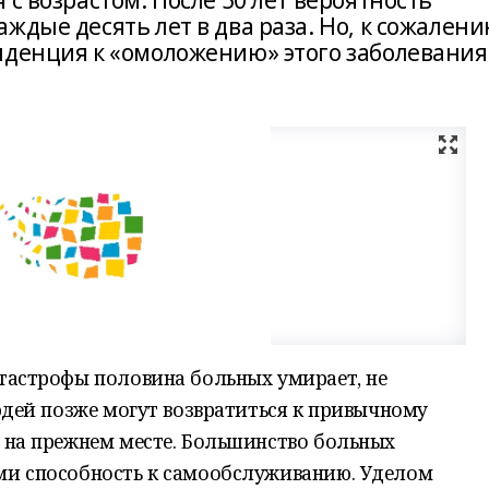
с возрастом. После 50 лет вероятность
ждые десять лет в два раза. Но, к сожалени
нденция к «омоложению» этого заболевания
тастрофы половина больных умирает, не
юдей позже могут возвратиться к привычному
 на прежнем месте. Большинство больных
ми способность к самообслуживанию. Уделом