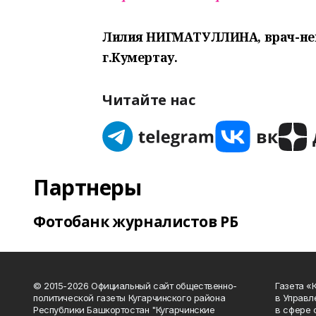
Лилия НИГМАТУЛЛИНА, врач-нев
г.Кумертау.
Читайте нас
Партнеры
Фотобанк журналистов РБ
© 2015-2026 Официальный сайт общественно-
Газета «
политической газеты Кугарчинского района
в Управл
Республики Башкортостан "Кугарчинские
в сфере 