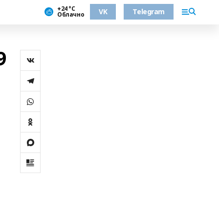
+24 °С
VK
Telegram
Облачно
9