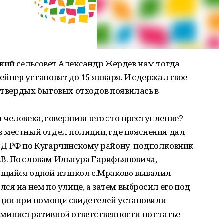
ский сельсовет Александр Жердев нам тогда
йнер установят до 15 января. И сдержал свое
а твердых бытовых отходов появилась в
 человека, совершившего это преступление?
 местный отдел полиции, где пояснения дал
Д РФ по Кугарчинскому району, подполковник
. По словам Ильнура Гарифьяновича,
щийся одной из школ с.Мраково вывалил
лся на нем по улице, а затем выбросил его под
иции при помощи свидетелей установили
министративной ответственности по статье