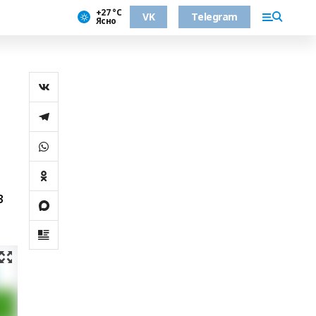
+27 °С
VK
Telegram
Ясно
в