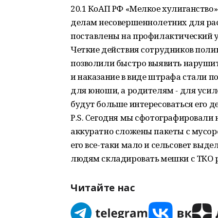
20.1 КоАП РФ «Мелкое хулиганство»
делам несовершеннолетних для ра
поставлены на профилактический у
Четкие действия сотрудников поли
позволили быстро выявить нарушит
и наказание в виде штрафа стали 
для юноши, а родителям - для уси
будут больше интересоваться его д
Р.S. Сегодня мы сфотографировали
аккуратно сложены пакеты с мусоро
его все-таки мало и сельсовет выд
людям складировать мешки с ТКО р
Читайте нас