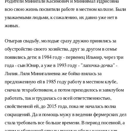
Родители Минигали Касимович и Миниямал Идрисовна
всю свою жизнь посвятили работе в местном колхозе. Были
уважаемыми людьми, к сожалению, их давно уже нет в
живых.
Отыграв свадьбу, молодые сразу дружно принялись за
обустройство своего хозяйства, друг за другом в семье
появились дети: в 1984 году - первенец Ильмир, через три
года - сын Юнир, а уже в 1993 году - "лапочка-дочка" -
Лилия. Ляля Минигалиевна же бойко взялась за
предложенную ей в 1985 году работу в местном клубе,
сначала техработником, а потом приходилось и завклубом
работать, так и трудилась со всей ответственностью,
свойственной ей, до 2015 года, пока не началась волна
сокращений. Да и помощь мужу в ведении фермерских дел
стала требовать все больше времени. В период посевной, а
затем и уборочной страды вкусные обеды и ужины для