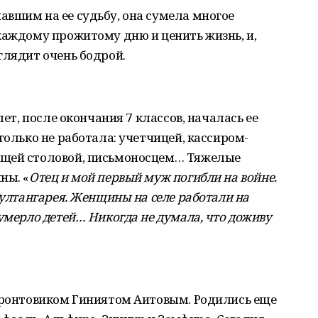
вшим на ее судьбу, она сумела многое
каждому прожитому дню и ценить жизнь, и,
глядит очень бодрой.
лет, после окончания 7 классов, началась ее
только не работала: учетчицей, кассиром-
ющей столовой, письмоносцем… Тяжелые
ны. «
Отец и мой первый муж погибли на войне.
Султангарея. Женщины на селе работали на
умерло детей… Никогда не думала, что доживу
 фронтовиком Гиниятом Аитовым. Родились еще