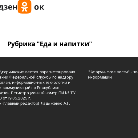
Рубрика "Еда и напитки"
Кугарчинские вести» зарегистрирована
"Кугарчинские вести" - т
ении Федеральной службы по надзору
информации
связи, информационных технологий и
 коммуникаций по Республике
стан. Регистрационный номер ПИ № ТУ
0 от 19.05.2025 г.
 (главный редактор) Ладыженко А.Г.