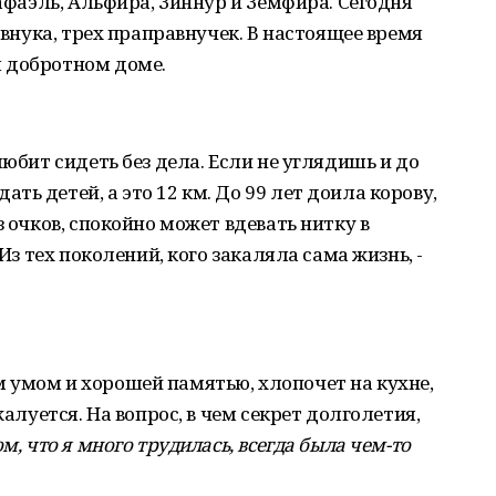
Рафаэль, Альфира, Зиннур и Земфира. Сегодня
равнука, трех праправнучек. В настоящее время
 добротном доме.
любит сидеть без дела. Если не углядишь и до
ь детей, а это 12 км. До 99 лет доила корову,
з очков, спокойно может вдевать нитку в
 Из тех поколений, кого закаляла сама жизнь, -
 умом и хорошей памятью, хлопочет на кухне,
жалуется. На вопрос, в чем секрет долголетия,
м, что я много трудилась, всегда была чем-то