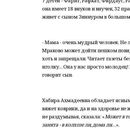
7 детей - Фарит, Рафкат, Фирдаус, 
она имеет 18 внуков и внучек, 32 п
живет с сыном Зиннуром в большом
- Мама - очень мудрый человек. Не 
Мраково может дойти пешком повидат
хоть и запрещали. Читает газеты бе
иголку... Она у нас просто молодец!
говорит сын.
Хабира Ахмадеевна обладает ясным
вяжет коврики, да и на здоровье не 
не раздумывая, сказала: «
Может в то
занята - в колхозе ли, дома ли
…».