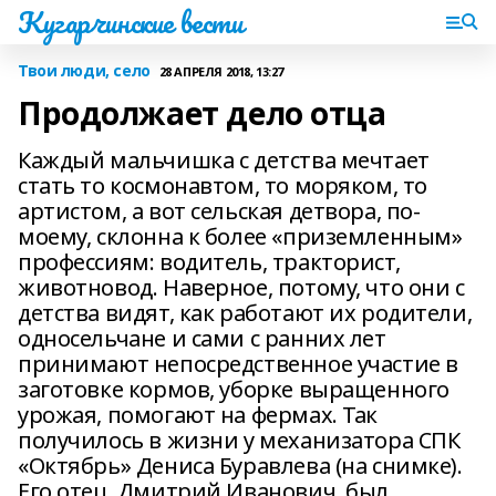
Кугарчинские вести
Твои люди, село
28 АПРЕЛЯ 2018, 13:27
Продолжает дело отца
Каждый мальчишка с детства мечтает
стать то космонавтом, то моряком, то
артистом, а вот сельская детвора, по-
моему, склонна к более «приземленным»
профессиям: водитель, тракторист,
животновод. Наверное, потому, что они с
детства видят, как работают их родители,
односельчане и сами с ранних лет
принимают непосредственное участие в
заготовке кормов, уборке выращенного
урожая, помогают на фермах. Так
получилось в жизни у механизатора СПК
«Октябрь» Дениса Буравлева (на снимке).
Его отец, Дмитрий Иванович, был