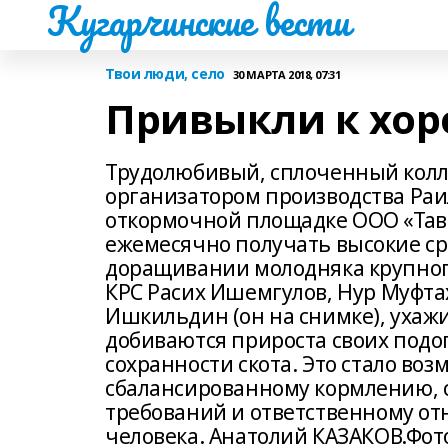
Кугарчинские вести
Твои люди, село
30 МАРТА 2018, 07:31
Привыкли к хо
Трудолюбивый, сплоченный колле
организатором производства Ра
откормочной площадке ООО «Тав
ежемесячно получать высокие ср
доращивании молодняка крупного 
КРС Расих Ишемгулов, Нур Муфта
Ишкильдин (он на снимке), ухажи
добиваются прироста своих подо
сохранности скота. Это стало во
сбалансированному кормлению, 
требований и ответственному от
человека. Анатолий КАЗАКОВ.Фото