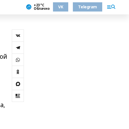
+23 °С
VK
Telegram
Облачно
кой
о
о
а,