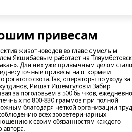
рошим привесам
ктив животноводов во главе с умелым
илем Якшибаевым работает на Тляумбетовс
акан». Для них уже привычным делом стал
еднесуточные привесы на откорме и
рогатого скота.Так, операторы по уходу за
хутдинов, Ришат Ишемгулов и Забир
вая за поголовьем в 500 бычков, ежедневн
печных по 800-830 граммов при полной
зможным благодаря четкой организации труд
соблюдению всех зооветеринарных
ношению к своим обязанностям каждого
 автора.