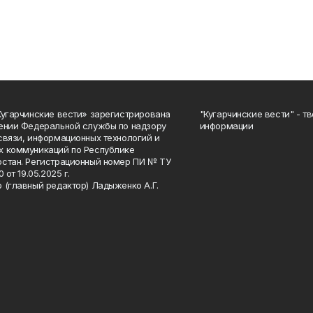
Кугарчинские вести» зарегистрирована
"Кугарчинские вести" - т
ении Федеральной службы по надзору
информации
связи, информационных технологий и
 коммуникаций по Республике
стан. Регистрационный номер ПИ № ТУ
0 от 19.05.2025 г.
 (главный редактор) Ладыженко А.Г.