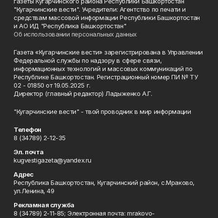
газеты Кугарчинского района Республики Башкортостан
"Кугарчинские вести". Учредители: Агентство по печати и
средствам массовой информации Республики Башкортостан
и АО ИД "Республика Башкортостан"
Об использовании персональных данных
Газета «Кугарчинские вести» зарегистрирована в Управлении
Федеральной службы по надзору в сфере связи,
информационных технологий и массовых коммуникаций по
Республике Башкортостан. Регистрационный номер ПИ № ТУ
02 - 01850 от 19.05.2025 г.
Директор (главный редактор) Ладыженко А.Г.
"Кугарчинские вести" - твой проводник в мир информации
Телефон
8 (34789) 2-12-35
Эл. почта
kugvestigazeta@yandex.ru
Адрес
Республика Башкортостан, Кугарчинский район, с.Мраково,
ул.Ленина, 49
Рекламная служба
8 (34789) 2-11-85; Электронная почта: mrakovo-