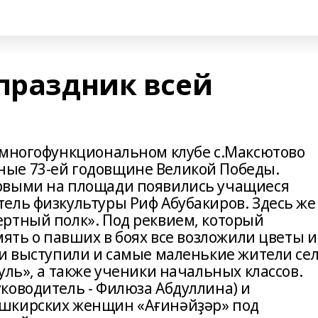
 праздник всей
 многофункциональном клубе с.Максютово
ые 73-ей годовщине Великой Победы.
рвыми на площади появились учащиеся
ель физкультуры Риф Абубакиров. Здесь же
ртный полк». Под реквием, который
мять о павших в боях все возложили цветы и
и выступили и самые маленькие жители сел
уль», а также ученики начальных классов.
ководитель - Филюза Абдуллина) и
шкирских женщин «Ағинәйҙәр» под