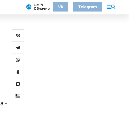
+21 °С
VK
Telegram
Облачно
а -