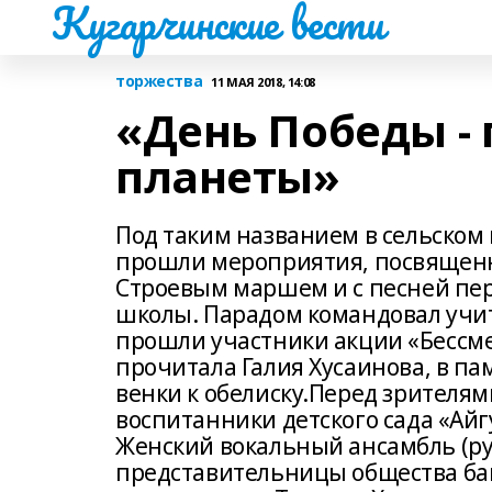
Кугарчинские вести
торжества
11 МАЯ 2018, 14:08
«День Победы -
планеты»
Под таким названием в сельском
прошли мероприятия, посвященн
Строевым маршем и с песней пе
школы. Парадом командовал учит
прошли участники акции «Бессме
прочитала Галия Хусаинова, в па
венки к обелиску.Перед зрителям
воспитанники детского сада «Айг
Женский вокальный ансамбль (ру
представительницы общества ба