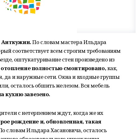
 Аиткужин.
По словам мастера Ильдара
орый соответствует всем строгим требованиям
езде, оштукатуривание стен произведено из
,
отопление полностью смонтировано,
как,
я, да и наружные сети. Окна и входные группы
или, осталось обшить железом. Вся мебель
а кухню завезено.
одители с нетерпением ждут, когда же их
рое рождение и, обновленная, такая
 По словам Ильдара Хасановича, осталось
данного образовательного учреждения,