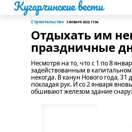
Кугарчинские вести
Строительство
3 ЯНВАРЯ 2020, 17:06
Отдыхать им нек
праздничные д
Несмотря на то, что с 1 по 8 ян
задействованным в капитальном 
некогда. В канун Нового года, 31
покладая рук. И со 2 января вновь
обшивают железом здание снаруж