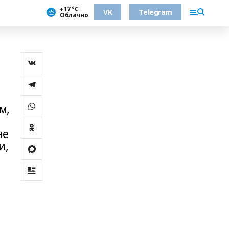
+17 °С
VK
Telegram
Облачно
м,
не
и,