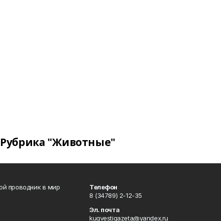
Рубрика "Животные"
вой проводник в мир
Телефон
8 (34789) 2-12-35
Эл. почта
kugvestigazeta@yandex.ru