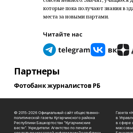
которые пока получают знания в зд
места за новыми партами.
Читайте нас
Партнеры
Фотобанк журналистов РБ
© 2015-2026 Официальный сайт общественно-
Газета «
политической газеты Кугарчинского района
в Управл
Республики Башкортостан "Кугарчинские
в сфере 
вести". Учредители: Агентство по печати и
массовых
средствам массовой информации Республики
Башкорто