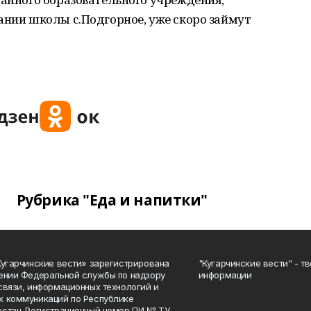
ании школы с.Подгорное, уже скоро займут
Рубрика "Еда и напитки"
Кугарчинские вести» зарегистрирована
"Кугарчинские вести" - т
ении Федеральной службы по надзору
информации
связи, информационных технологий и
 коммуникаций по Республике
стан. Регистрационный номер ПИ № ТУ