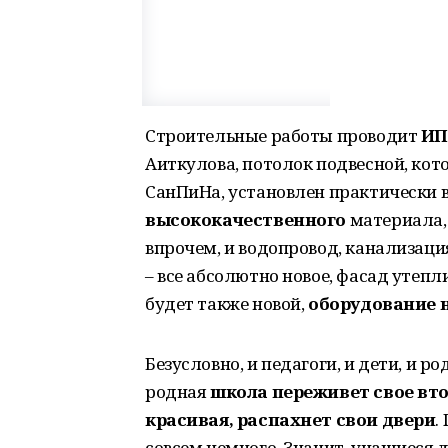
Строительные работы проводит
ИП
Аиткулова, потолок подвесной, кот
СанПиНа, установлен практически в
высококачественного
материала
впрочем, и водопровод, канализаци
– все абсолютно новое, фасад утепл
будет также новой,
оборудование н
Безусловно, и педагоги, и дети, и р
родная
школа переживет свое вто
красивая, распахнет свои двери
.
совсем немного. Значит, учащиеся 