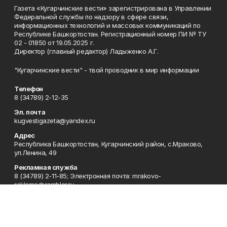
Газета «Кугарчинские вести» зарегистрирована в Управлении
Федеральной службы по надзору в сфере связи,
информационных технологий и массовых коммуникаций по
Республике Башкортостан. Регистрационный номер ПИ № ТУ
02 - 01850 от 19.05.2025 г.
Директор (главный редактор) Ладыженко А.Г.
"Кугарчинские вести" - твой проводник в мир информации
Телефон
8 (34789) 2-12-35
Эл. почта
kugvestigazeta@yandex.ru
Адрес
Республика Башкортостан, Кугарчинский район, с.Мраково,
ул.Ленина, 49
Рекламная служба
8 (34789) 2-11-85; Электронная почта: mrakovo-
reklama@rambler.ru
Сотрудничество
8 (34789) 2-11-85; Электронная почта: mrakovo-
reklama@rambler.ru