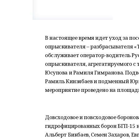
В настоящее время идет уход за по
опрыскивателя – разбрасывателя «Ту
обслуживает оператор-водитель Ру
опрыскивателя, агрегатируемого с
Юсупова и Рамиля Гимранова. Подв
Рамиль Кинзябаев и подменный Юр
мероприятие проведено на площади
Довсходовое и повсходовое бороно
гидрофицированных борон БГП-15 н
Альберт Бикбаев, Семен Захаров, Е