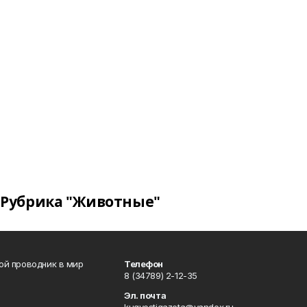
Рубрика "Животные"
вой проводник в мир
Телефон
8 (34789) 2-12-35
Эл. почта