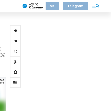
+24 °С
VK
Telegram
Облачно
я
а
 за