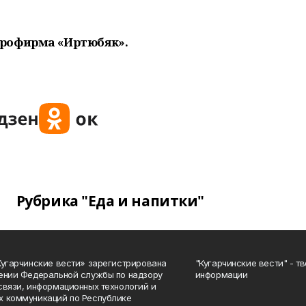
рофирма «Иртюбяк».
Рубрика "Еда и напитки"
Кугарчинские вести» зарегистрирована
"Кугарчинские вести" - т
ении Федеральной службы по надзору
информации
связи, информационных технологий и
 коммуникаций по Республике