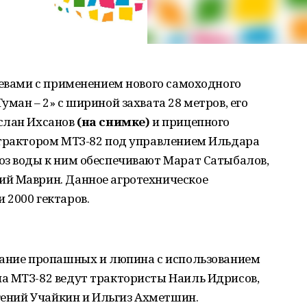
севами с применением нового самоходного
ман – 2» с шириной захвата 28 метров, его
слан Ихсанов
(на снимке)
и прицепного
 трактором МТЗ-82 под управлением Ильдара
оз воды к ним обеспечивают Марат Сатыбалов,
ий Маврин. Данное агротехническое
 2000 гектаров.
вание пропашных и люпина с использованием
а МТЗ-82 ведут трактористы Наиль Идрисов,
вгений Учайкин и Ильгиз Ахметшин.