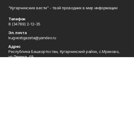
"Кугарчинские вести" - твой проводник в мир информации
Телефон
8 (34789) 2-12-35
Эл. почта
kugvestigazeta@yandex.ru
Адрес
Республика Башкортостан, Кугарчинский район, с.Мраково,
ул.Ленина, 49
Рекламная служба
8 (34789) 2-11-85; Электронная почта: mrakovo-
reklama@rambler.ru
Сотрудничество
8 (34789) 2-11-85; Электронная почта: mrakovo-
reklama@rambler.ru
Отдел кадров
8 (34789) 2-11-77