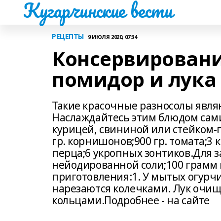
Кугарчинские вести
РЕЦЕПТЫ
9 ИЮЛЯ 2020, 07:34
Консервирование
помидор и лука
Такие красочные разносолы явля
Наслаждайтесь этим блюдом самим
курицей, свининой или стейком-г
гр. корнишонов;900 гр. томата;3
перца;6 укропных зонтиков.Для з
нейодированной соли;100 грамм п
приготовления:1. У мытых огурчи
нарезаются колечками. Лук очищ
кольцами.Подробнее - на сайте