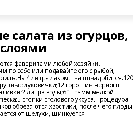
 салата из огурцов,
 слоями
ются фаворитами любой хозяйки.
 по себе или подавайте его с рыбой,
риль!На 4 литра лакомства понадобится:12
 крупные луковички;12 горошин черного
аливки:2 литра воды;60 грамм мелкой
еска;3 стопки столового уксуса.Процедура
ков обрезаются хвостики, после чего плоды
ается от шелухи, шинкуется