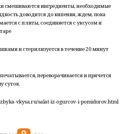
йки смешиваются ингредиенты, необходимые
идкость доводится до кипения, ждем, пока
мается с плиты, соединяется с уксусом и
отаре
шками и стерилизуется в течение 20 минут
печатывается, переворачивается и прячется
у суток.
azbyka-vkysa.ru/salat-iz-ogurcov-i-pomidorov.html